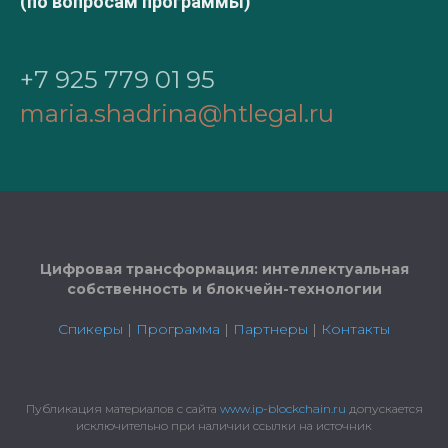
(по вопросам программы)
+7 925 779 01 95
maria.shadrina@htlegal.ru
Цифровая трансформация: интеллектуальная
собственность и блокчейн-технологии
Спикеры
|
Программа
|
Партнеры
|
Контакты
Публикация материалов с сайта
www.ip-blockchain.ru
допускается
исключительно при наличии ссылки на источник