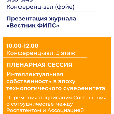
и интеграции отдельных
ее элементов во все сферы
общественной жизни в условиях
глобальной трансформации.
Уверен, что конференция, как
и в прошлые годы, подтвердит
свою высокую репутацию,
а ее конкретные рекомендации
найдут отражение в российской
и международной практике уже
в ближайшем будущем.
Желаю участникам конференции
плодотворной работы
и результативной дискуссии.