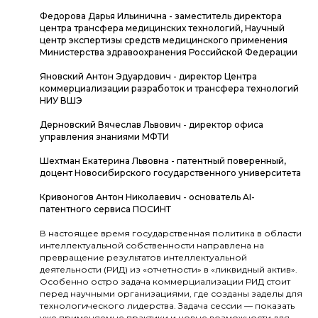
Федорова Дарья Ильинична - заместитель директора
центра трансфера медицинских технологий, Научный
центр экспертизы средств медицинского применения
Министерства здравоохранения Российской Федерации
Яновский Антон Эдуардович - директор Центра
коммерциализации разработок и трансфера технологий
НИУ ВШЭ
Дерновский Вячеслав Львович - директор офиса
управления знаниями МФТИ
Шехтман Екатерина Львовна - патентный поверенный,
доцент Новосибирского государственного университета
Кривоногов Антон Николаевич - основатель AI-
патентного сервиса ПОСИНТ
В настоящее время государственная политика в области
интеллектуальной собственности направлена на
превращение результатов интеллектуальной
деятельности (РИД) из «отчетности» в «ликвидный актив».
Особенно остро задача коммерциализации РИД стоит
перед научными организациями, где созданы заделы для
технологического лидерства. Задача сессии — показать
уже применяемые практики и новые возможности для