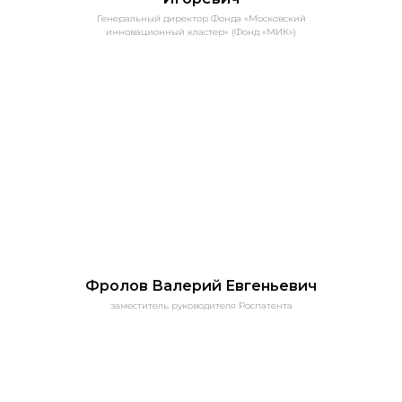
Генеральный директор Фонда «Московский
ИНФОРМАЦИЯ ДЛЯ СПИКЕРОВ
инновационный кластер» (Фонд «МИК»)
Макет презентации для спикеров
Сборник докладов конференции:
По итогам конференции будет подготовлен
сборник докладов (РИНЦ).
Материалы, соответствующие требованиям
ВАК по содержанию и оформлению научных
статей, могут быть опубликованы в журнале
«Вестник ФИПС» (входит в Единый
государственный перечень научных изданий).
Требования к оформлению
Фролов
Валерий
Евгеньевич
материалов в Сборник докладов
заместитель руководителя Роспатента
Доклады для публикации принимаются до
20
мая 2026
на электронную почту:
vestnik_fips@rupto.ru