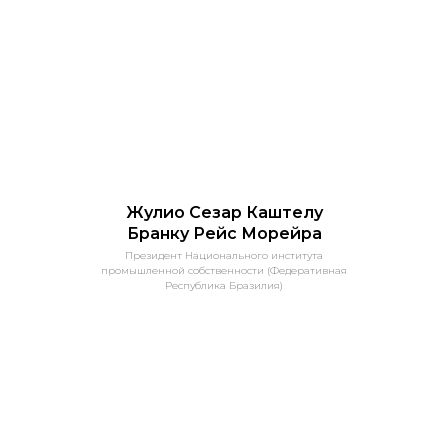
Жулио Сезар Каштелу
Бранку Рейс Морейра
Президент Национального института
промышленной собственности (Федеративная
Республика Бразилия)