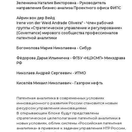
Зеленкина Наталия Викторовна - Руководитель
направления бизнес-анализа Проектного офиса ФИПС
Айрин вон дер Вейд
Irene von der Weid Andrade Oliveira" - Член рабочей
группы «Стратегическое управление и регулирование»
(Governance) мирового сообщества профессионалов
патентной аналитики
Богомолова Мария Николаевна - Сибур
Фёдорова Дарья Ильинична - ФГБУ «НЦЭСМП» Минздрава
РФ
Николаев Андрей Сергеевич - ИТМО
Киселёв Михаил Николаевич - Газпром нефть
Патентная аналитика в современных условиях
инновационного развития России становится новым
ресурсом управления инновациями.
В открывающем блоке будут представлены
стратегическое целеполагание патентной аналитики в
новых условиях, облик системы «Российская патентная
аналитика» в привязке к задачам управления НТР России,