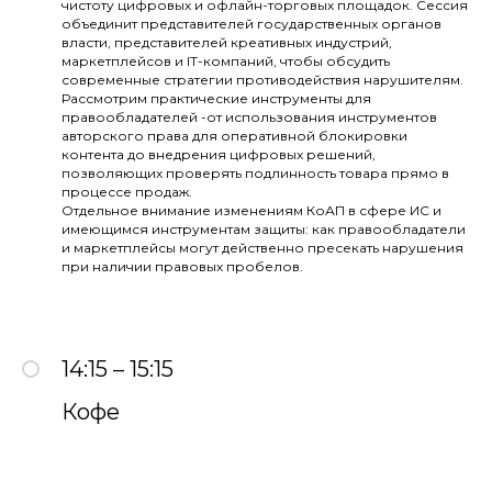
чистоту цифровых и офлайн-торговых площадок. Сессия
объединит представителей государственных органов
власти, представителей креативных индустрий,
маркетплейсов и IT-компаний, чтобы обсудить
современные стратегии противодействия нарушителям.
Рассмотрим практические инструменты для
правообладателей -от использования инструментов
авторского права для оперативной блокировки
контента до внедрения цифровых решений,
позволяющих проверять подлинность товара прямо в
процессе продаж.
Отдельное внимание изменениям КоАП в сфере ИС и
имеющимся инструментам защиты: как правообладатели
и маркетплейсы могут действенно пресекать нарушения
при наличии правовых пробелов.
14:15 – 15:15
Кофе