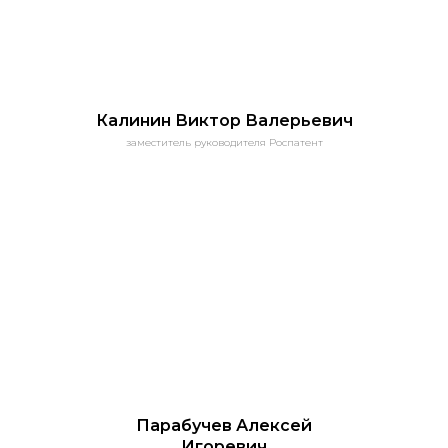
Калинин
Виктор
Валерьевич
заместитель руководителя Роспатент
Парабучев Алексей
Игоревич