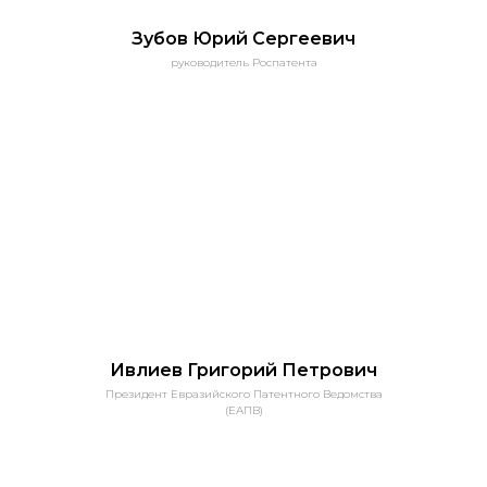
Зубов
Юрий
Сергеевич
руководитель Роспатента
Ивлиев Григорий Петрович
Президент Евразийского Патентного Ведомства
(ЕАПВ)